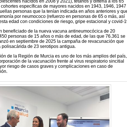
lescentes nacidos en 2008 y 2021), tétanos y difteria a los 65
a cohortes específicas de mayores nacidos en 1943, 1946, 1947
uellas personas que la tenían indicada en años anteriores y qu
umonía por neumococo (refuerzo en personas de 65 o más, así
sta edad con condiciones de riesgo, gripe estacional y covid-1
an beneficiado de la nueva vacuna antineumocócica de 20
1.450 personas de 15 años o más de edad, de las que 76.361 se
lanzó en septiembre de 2025 la campaña de revacunación que
 polisacárida de 23 serotipos antigua.
ión de la Región de Murcia es uno de los más amplios del país,
poración de la vacunación frente al virus respiratorio sincitial
or riesgo de casos graves y complicaciones en caso de
ión.