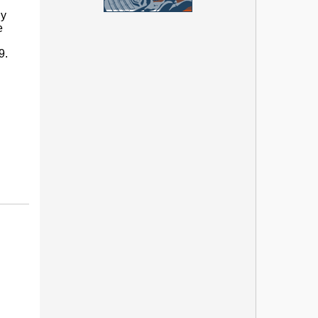
 y
e
9.