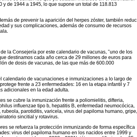
0 y de 1944 a 1945, lo que supone un total de 118.813
demás de prevenir la aparición del herpes zóster, también redu
medad y sus complicaciones, además de consumo de recursos
ala.
de la Consejería por este calendario de vacunas, "uno de los
 que destinamos cada año cerca de 29 millones de euros para
llón de dosis de vacunas, de las que más de 600.000
el calendario de vacunaciones e inmunizaciones a lo largo de
protege frente a 23 enfermedades: 16 en la etapa infantil y 7
as adicionales en la edad adulta.
s se cubre la inmunización frente a poliomielitis, difteria,
philus influenzae tipo b, hepatitis B, enfermedad neumocócica,
ubeola, parotiditis, varicela, virus del papiloma humano, gripe
atorio sincitial y rotavirus.
res se refuerza la protección inmunizando de forma específica
dades: virus del papiloma humano en los nacidos entre 1999 y