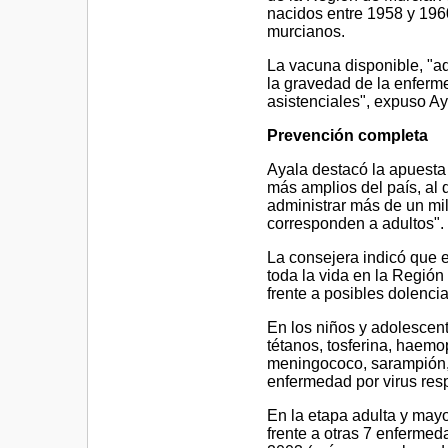
nacidos entre 1958 y 196
murcianos.
La vacuna disponible, "a
la gravedad de la enfer
asistenciales", expuso Ay
Prevención completa
Ayala destacó la apuesta 
más amplios del país, al
administrar más de un mi
corresponden a adultos".
La consejera indicó que 
toda la vida en la Región 
frente a posibles dolenci
En los niños y adolescente
tétanos, tosferina, haemo
meningococo, sarampión, r
enfermedad por virus respir
En la etapa adulta y mayo
frente a otras 7 enferme