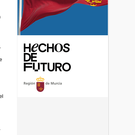
n
r
se
el
1