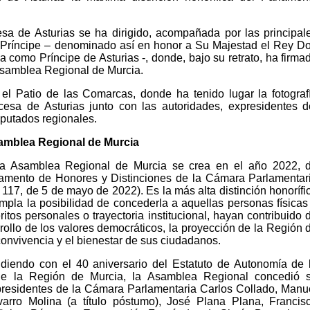
esa de Asturias se ha dirigido, acompañada por las principal
l Príncipe – denominado así en honor a Su Majestad el Rey D
a como Príncipe de Asturias -, donde, bajo su retrato, ha firma
 Asamblea Regional de Murcia.
el Patio de las Comarcas, donde ha tenido lugar la fotograf
ncesa de Asturias junto con las autoridades, expresidentes d
putados regionales.
samblea Regional de Murcia
a Asamblea Regional de Murcia se crea en el año 2022, 
amento de Honores y Distinciones de la Cámara Parlamentar
7, de 5 de mayo de 2022). Es la más alta distinción honorífi
pla la posibilidad de concederla a aquellas personas físicas
ritos personales o trayectoria institucional, hayan contribuido 
rollo de los valores democráticos, la proyección de la Región 
convivencia y el bienestar de sus ciudadanos.
idiendo con el 40 aniversario del Estatuto de Autonomía de 
 la Región de Murcia, la Asamblea Regional concedió 
presidentes de la Cámara Parlamentaria Carlos Collado, Manu
arro Molina (a título póstumo), José Plana Plana, Francis