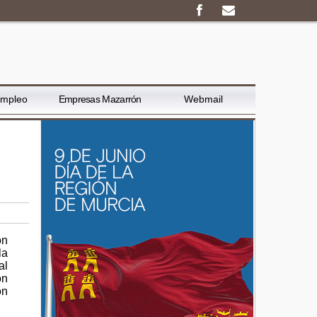
Empleo
Empresas Mazarrón
Webmail
ón
la
al
ón
ón