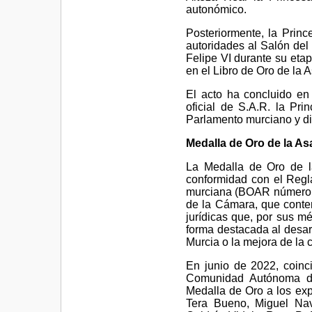
autonómico.
Posteriormente, la Princ
autoridades al Salón de
Felipe VI durante su etap
en el Libro de Oro de la
El acto ha concluido en 
oficial de S.A.R. la Pri
Parlamento murciano y di
Medalla de Oro de la A
La Medalla de Oro de l
conformidad con el Regl
murciana (BOAR número 11
de la Cámara, que contem
jurídicas que, por sus mé
forma destacada al desar
Murcia o la mejora de la 
En junio de 2022, coinc
Comunidad Autónoma de
Medalla de Oro a los ex
Tera Bueno, Miguel Nav