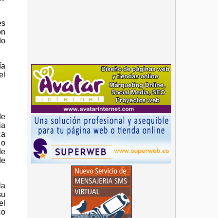
es
on
do
ía
el
de
ia
ca
 o
de
de
la
su
el
co