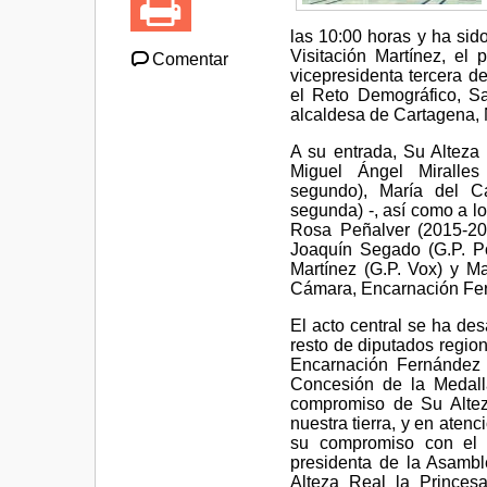
las 10:00 horas y ha sid
Visitación Martínez, el
Comentar
vicepresidenta tercera d
el Reto Demográfico, Sa
alcaldesa de Cartagena, 
A su entrada, Su Altez
Miguel Ángel Miralles 
segundo), María del Ca
segunda) -, así como a lo
Rosa Peñalver (2015-201
Joaquín Segado (G.P. Po
Martínez (G.P. Vox) y Mar
Cámara, Encarnación Fe
El acto central se ha des
resto de diputados region
Encarnación Fernández 
Concesión de la Medalla
compromiso de Su Alteza
nuestra tierra, y en aten
su compromiso con el s
presidenta de la Asambl
Alteza Real la Princesa