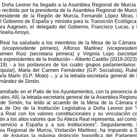
Doña Leonor ha llegado a la Asamblea Regional de Murcia
o recibida por la presidenta de la Asamblea Regional de Murci
 presidente de la Región de Murcia, Fernando López Miras, 
el Gobierno de España y ministra para la Transición Ecológica
ra Aagesen, el delegado del Gobierno, Francisco Lucas, y 
Noelia Arroyo.
a Real ha saludado a los miembros de la Mesa de la Cámara
(vicepresidente primero), Alfonso Martínez (vicepresiden
rmen Ruiz (secretaria primera) y Virginia Lopo (secretar
s expresidentes de la Institución – Alberto Castillo (2019-2023)
9) - a los portavoces de los cuatro grupos parlamentarios
pular), María del Carmen Fernández (G.P. Socialista), Rub
ía Marín (G.P. Mixto) -, y a la letrada-secretaria general de 
rnández de Simón.
arrollado en el Patio de los Ayuntamientos, con la presencia d
ales. Allí, la letrada-secretaria general de la Asamblea Regiona
de Simón, ha leído al acuerdo de la Mesa de la Cámara 
 de Oro de la Institución Legislativa a Doña Leonor por “
 Real con los valores constitucionales y su vinculación c
ción a los altos valores que Su Alteza Real representa, así como
ervicio a España y a sus Instituciones”. Seguidamente, 
ea Regional de Murcia, Visitación Martínez, ha impuesto a 
 de Asturias la máxima distinción honorífica del Parlamen