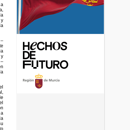
 a
a,
la
 y
la
 –
te
ia
 y
 –
én
la
el
l,
de
el
on
 a
la
Su
to