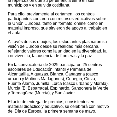
la repercusión que su pertenencia tiene en sus
municipios y en su vida cotidiana.
Para ello, previamente al certamen, los centros
participantes contaron con recursos educativos sobre
la Unión Europea, tanto en formato 'online' como en
material impreso, que sirvieron de apoyo al trabajo en
el aula.
A través de sus dibujos, los estudiantes plasmaron su
visión de Europa desde su realidad más cercana,
reflejando valores como la unidad en la diversidad, la
convivencia, la ausencia de fronteras y la paz.
En la convocatoria de 2025 participaron 25 centros
escolares de Educación Infantil y Primaria de
Alcantarilla, Alguazas, Blanca, Cartagena (casco
urbano y Molinos Marfagones), Cehegín, Cieza,
Fuente Álamo, Jumilla, Lorca (casco urbano y Morata),
Murcia (El Esparragal, Espinardo, Sangonera la Verde
y Torreagüera (Murcia), y San Javier.
El acto de entrega de premios, consistentes en
material didáctico y educativo, se celebrará con motivo
del Día de Europa, la primera semana de mayo.