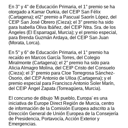
En 3° y 4° de Educación Primaria, el 1° premio se ha
otorgado a Kamar Ourkia, del CEIP San Félix
(Cartagena); el2° premio a Pascual Saorín López, del
CEIP San José Obrero (Cieza); el 3° premio ha sido
para Isabella Oliva Ibáñez, del CEIP Ntra. Sra. de los
Ángeles (El Esparragal, Murcia); y el premio especial,
para Brenda Guzmán Ardaya, del CEIP San Juan
(Morata, Lorca).
En 5° y 6° de Educación Primaria, el 1° premio ha
recaído en Marcos García Torres, del Colegio
Miralmonte (Cartagena); el 2° premio ha sido para
Alicia Almagro Molina, del CEIP Cristo del Consuelo
(Cieza); el 3° premio para Cloe Torregrosa Sánchez-
Osorio, del CEP Antonio de Ulloa (Cartagena); y el
premio especial para Francisco Antonio Soler Marín,
del CEIP Ángel Zapata (Torreagüera, Murcia).
El concurso de dibujo 'Mi pueblo, Europa' es una
iniciativa de Europe Direct Región de Murcia, centro
de información de la Comisión Europea adscrito a la
Dirección General de Unión Europea de la Consejería
de Presidencia, Portavocía, Acción Exterior y
Emergencias.