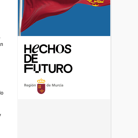
y
an
do
y