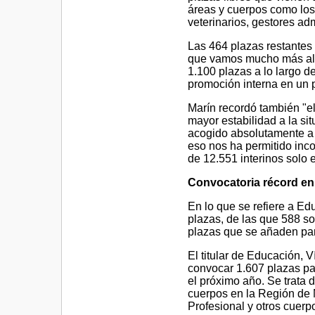
áreas y cuerpos como los 
veterinarios, gestores ad
Las 464 plazas restantes
que vamos mucho más all
1.100 plazas a lo largo d
promoción interna en un 
Marín recordó también "el
mayor estabilidad a la si
acogido absolutamente a 
eso nos ha permitido inco
de 12.551 interinos solo e
Convocatoria récord en
En lo que se refiere a E
plazas, de las que 588 so
plazas que se añaden par
El titular de Educación, V
convocar 1.607 plazas pa
el próximo año. Se trata 
cuerpos en la Región de 
Profesional y otros cuerp