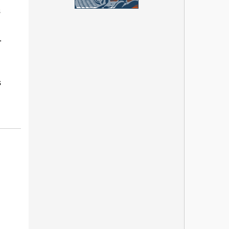
s
l
.
s