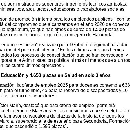
de administradores superiores, ingenieros técnicos agrícolas,
ministrativos, arquitectos, educadores o trabajadores sociales.
 son de promoción interna para los empleados públicos, "con la
á del compromiso que alcanzamos en el año 2020 de convoca
e la legislatura, ya que hablamos de cerca de 1.500 plazas de
plazo de cinco años", explicó el consejero de Hacienda.
 enorme esfuerzo" realizado por el Gobierno regional para dar
tuación del personal interino. "En los últimos años nos hemos
todos los procesos de consolidación que se han convocado, y
rporar a la Administración pública ni más ni menos que a un tot
n los cuatro últimos ejercicios".
 Educación y 4.658 plazas en Salud en solo 3 años
ducación, la oferta de empleo 2025 para docentes contempla 63
n para el turno libre, 45 para la reserva de discapacitados y 10
a el cuerpo de Inspectores.
íctor Marín, destacó que esta oferta de empleo "permitirá
ra el cuerpo de Maestros en las oposiciones que se celebrarán
de la mayor convocatoria de plazas de la historia de todos los
Murcia, superando a la de este año para Secundaria, Formació
os, que ascendió a 1.595 plazas".