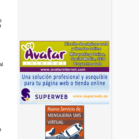
s
r
al
3
n