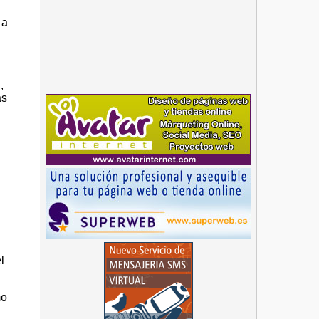
l
 a
,
ás
l
mo