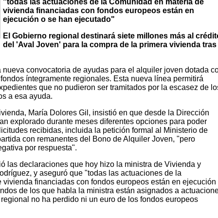
"todas las actuaciones de la Comunidad en materia de
vivienda financiadas con fondos europeos están en
ejecución o se han ejecutado"
El Gobierno regional destinará siete millones más al crédit
del 'Aval Joven' para la compra de la primera vivienda tras
nueva convocatoria de ayudas para el alquiler joven dotada c
fondos íntegramente regionales. Esta nueva línea permitirá
xpedientes que no pudieron ser tramitados por la escasez de lo
os a esa ayuda.
ivienda, María Dolores Gil, insistió en que desde la Dirección
an explorado durante meses diferentes opciones para poder
icitudes recibidas, incluida la petición formal al Ministerio de
partida con remanentes del Bono de Alquiler Joven, "pero
gativa por respuesta".
tió las declaraciones que hoy hizo la ministra de Vivienda y
dríguez, y aseguró que "todas las actuaciones de la
vivienda financiadas con fondos europeos están en ejecución
ondos de los que habla la ministra están asignados a actuacion
 regional no ha perdido ni un euro de los fondos europeos