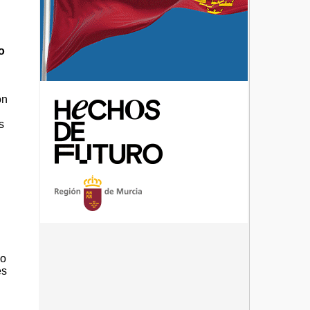
o
on
s
 o
es