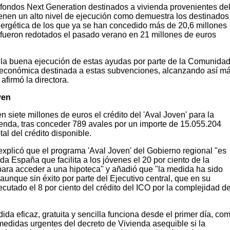
 fondos Next Generation destinados a vivienda provenientes de
enen un alto nivel de ejecución como demuestra los destinados
energética de los que ya se han concedido más de 20,6 millones
, fueron redotados el pasado verano en 21 millones de euros
e la buena ejecución de estas ayudas por parte de la Comunidad
 económica destinada a estas subvenciones, alcanzando así m
afirmó la directora.
ven
siete millones de euros el crédito del 'Aval Joven' para la
ienda, tras conceder 789 avales por un importe de 15.055.204
tal del crédito disponible.
explicó que el programa 'Aval Joven' del Gobierno regional "es
a España que facilita a los jóvenes el 20 por ciento de la
para acceder a una hipoteca" y añadió que "la medida ha sido
unque sin éxito por parte del Ejecutivo central, que en su
ecutado el 8 por ciento del crédito del ICO por la complejidad de
ida eficaz, gratuita y sencilla funciona desde el primer día, co
medidas urgentes del decreto de Vivienda asequible si la