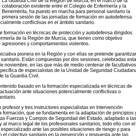
La Guardia Civil de la Región de Murcia, en el marco de la
colaboración existente entre el Colegio de Enfermería y la
Benemérita, ha puesto en marcha para personal sanitario la
primera sesión de las jornadas de formación en autodefensa
cialmente conflictivas en el ámbito sanitario.
e formación en técnicas de protección y autodefensa dirigidos
ermería de la Región de Murcia, que tienen como objetivo
e agresiones y comportamientos violentos.
iciativa pionera en la Región y con ellas se pretende garantiza
l sanitario. Están compuestas por dos sesiones, celebradas est
e noviembre, en las que más de medio centenar de facultativo
específica de especialistas de la Unidad de Seguridad Ciudadan
 la Guardia Civil.
ontenido basado en la formación especializada en técnicas de
actuación ante situaciones potencialmente conflictivas o
nitario.
 profesor y tres instructores especialistas en Intervención
la formación, que se fundamenta en la adaptación de principios 
r las Fuerzas y Cuerpos de Seguridad del Estado, adaptado a la
 al marco legal de los profesionales sanitarios, todo ello con el
 especializado ante las posibles situaciones de riesgo y para
 el colectivo sanitario en la prevención y respuesta ante las