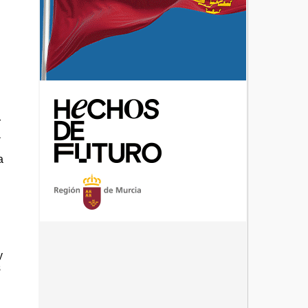
r
a
s
a
y
s