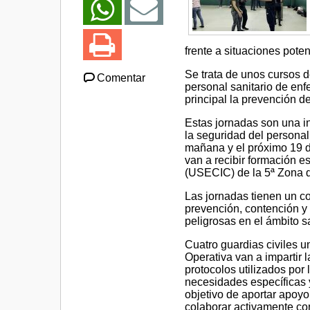
frente a situaciones poten
Se trata de unos cursos d
Comentar
personal sanitario de enf
principal la prevención d
Estas jornadas son una in
la seguridad del persona
mañana y el próximo 19 d
van a recibir formación 
(USECIC) de la 5ª Zona de
Las jornadas tienen un c
prevención, contención y 
peligrosas en el ámbito sa
Cuatro guardias civiles un
Operativa van a impartir 
protocolos utilizados po
necesidades específicas y
objetivo de aportar apoyo
colaborar activamente con