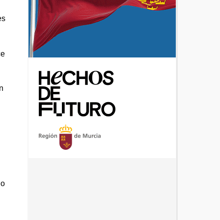
es
ce
n
do