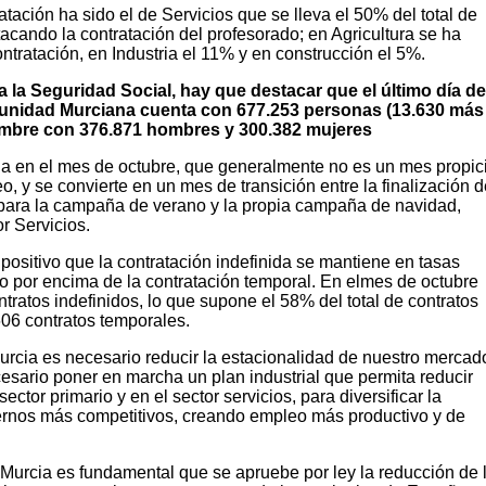
atación ha sido el de Servicios que se lleva el 50% del total de
tacando la contratación del profesorado; en Agricultura se ha
ntratación, en Industria el 11% y en construcción el 5%.
 a la Seguridad Social, hay que destacar que el último día de
unidad Murciana cuenta con 677.253 personas (13.630 más
embre con 376.871 hombres y 300.382 mujeres
a en el mes de octubre, que generalmente no es un mes propic
o, y se convierte en un mes de transición entre la finalización 
 para la campaña de verano y la propia campaña de navidad,
r Servicios.
sitivo que la contratación indefinida se mantiene en tasas
do por encima de la contratación temporal. En elmes de octubre
tratos indefinidos, lo que supone el 58% del total de contratos
.606 contratos temporales.
cia es necesario reducir la estacionalidad de nuestro mercad
ecesario poner en marcha un plan industrial que permita reducir
ctor primario y en el sector servicios, para diversificar la
rnos más competitivos, creando empleo más productivo y de
rcia es fundamental que se apruebe por ley la reducción de 