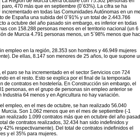
La Región de Murcia cierra octubre con 75.302 personas en
paro, 470 más que en septiembre (0´63%). La cifra se ha
incrementado en todas las Comunidades Autónomas en un m
to de España una subida del 0´91% y un total de 2.443.766
to a octubre del año pasado sin embargo, es inferior en todas
s con 158.288 personas menos en el territorio nacional (un 6
ión de Murcia 4.791 personas menos, un 5´98% menos que ha
in empleo en la región, 28.353 son hombres y 46.949 mujeres
te). De ellas, 8.147 son menores de 25 años, lo que supone u
 el paro se ha incrementado en el sector Servicios con 724
o en el resto. Esto se explica por el final de la temporada
ción de contratos en hostelería. En Construcción sin embargo, el
1 personas, en el grupo de personas sin empleo anterior se
 Industria 64 menos y en Agricultura no hay variación.
el empleo, en el mes de octubre, se han realizado 56.040
e Murcia. Son 1.062 menos que en el mes de septiembre (-1
an realizado 1.099 contratos más que en octubre del año pasa
otal de contratos realizados, 32.434 han sido indefinidos y
 42% respectivamente). Del total de contratos indefinidos el
es y el 35% para mujeres.