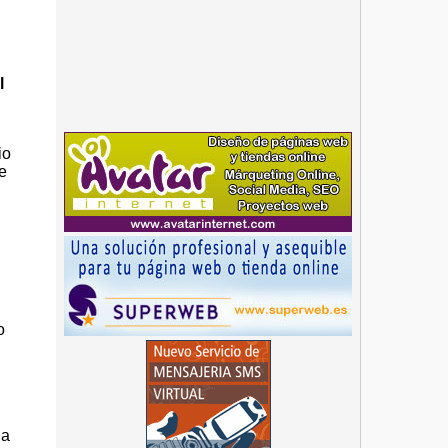
l
io
de
o
la