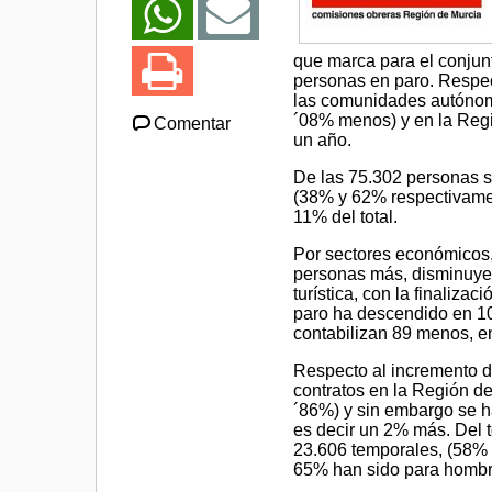
que marca para el conjun
personas en paro. Respec
las comunidades autónoma
´08% menos) y en la Reg
Comentar
un año.
De las 75.302 personas s
(38% y 62% respectivamen
11% del total.
Por sectores económicos,
personas más, disminuyend
turística, con la finaliza
paro ha descendido en 10
contabilizan 89 menos, en
Respecto al incremento d
contratos en la Región d
´86%) y sin embargo se h
es decir un 2% más. Del t
23.606 temporales, (58% y
65% han sido para hombr