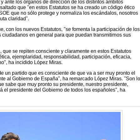
 y ante los órganos de dirección de los distintos ámbitos
a resaltado que "en estos Estatutos se ha creado un código ético
 PSOE que no sólo protege y normaliza los escándalos, nosotros
ta claridad".
 con los nuevos Estatutos, "se fomenta la participación de los
os ciudadanos en general para que puedan transmitirnos sus
, que se repiten consciente y claramente en estos Estatutos
tica, ejemplaridad, responsabilidad, participación, eficacia,
o", ha incidido López Miras.
de un partido que es consciente de que va a ser muy pronto el
tente al Gobierno de España", ha remarcado López Miras. "Son l
ue sabe que muy pronto su presidente, nuestro presidente,
á el presidente del Gobierno de todos los españoles", ha