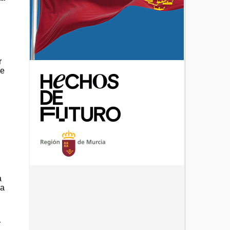
r
de
a
a
ra
r