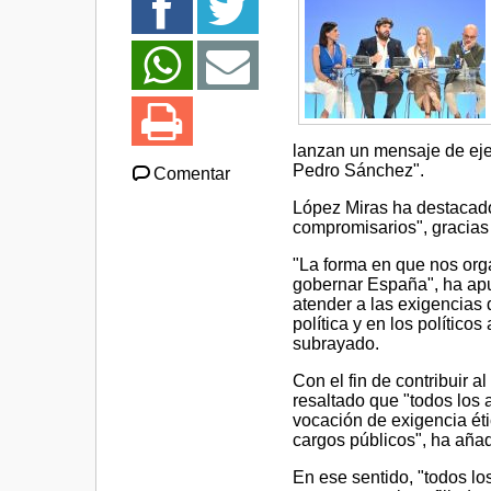
lanzan un mensaje de eje
Pedro Sánchez".
Comentar
López Miras ha destacado 
compromisarios", gracias
"La forma en que nos or
gobernar España", ha apu
atender a las exigencias 
política y en los polític
subrayado.
Con el fin de contribuir a
resaltado que "todos los 
vocación de exigencia ét
cargos públicos", ha aña
En ese sentido, "todos lo