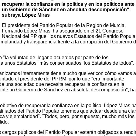
recuperar la confianza en la política y en los políticos ante
un Gobierno de Sánchez en absoluta descomposición",
subraya López Miras
El presidente del Partido Popular de la Región de Murcia,
Fernando López Miras, ha asegurado en el 21 Congreso
Nacional del PP que "los nuevos Estatutos del Partido Popula
mplaridad y transparencia frente a la corrupción del Gobierno 
"la voluntad de llegar a acuerdos por parte de los
 a unos Estatutos "más consensuados, los Estatutos de todos".
ganizamos internamente tiene mucho que ver con cómo vamos 
ntado el presidente del PPRM, por lo que "era importante
de una sociedad que necesita recuperar la confianza en la
os ante un Gobierno de Sánchez en absoluta descomposición", ha
l objetivo de recuperar la confianza en la política, López Miras h
afiliados del Partido Popular tenemos que actuar desde una cla
ica y ejemplaridad". "Todos, pero, por supuesto, mucho más los
dido.
s cargos públicos del Partido Popular estarán obligados a rendi