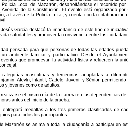
Policía Local de Mazarrón, desarrollándose el recorrido por 
Avenida de la Constitución. El evento está organizado por 
, a través de la Policía Local, y cuenta con la colaboración 
vil.
 Jesús García destacó la importancia de este tipo de iniciativ
 vida saludables y promover la convivencia entre los ciudadan
ividad pensada para que personas de todas las edades pued
n un ambiente familiar y participativo. Desde el Ayuntamien
ventos que promuevan la actividad física y refuercen la uni
concejal.
á categorías masculinas y femeninas adaptadas a diferent
amín, Alevín, Infantil, Cadete, Juvenil y Sénior, permitiendo 
ños y jóvenes como de adultos.
 realizarse el mismo día de la carrera en las dependencias de 
horas antes del inicio de la prueba.
 entregará medallas a los tres primeros clasificados de ca
uios para todos los participantes.
e Mazarrón se anima a toda la ciudadanía a participar en es