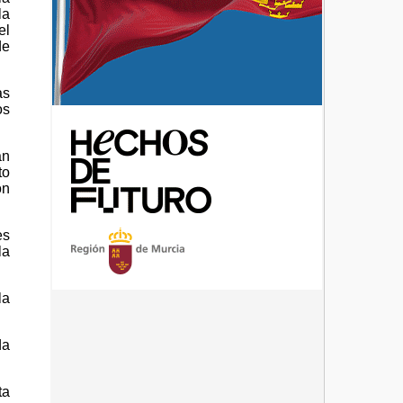
la
el
de
as
os
an
to
ón
es
la
la
da
ta