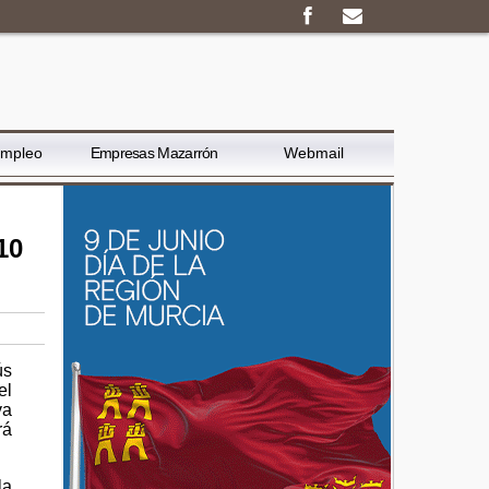
Empleo
Empresas Mazarrón
Webmail
10
ús
el
va
rá
la