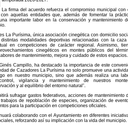
La firma del acuerdo refuerza el compromiso municipal con 
 y con aquellas entidades que, además de fomentar la prácti
una importante labor en la conservación y mantenimiento d
io.
 La Purísima, única asociación cinegética con domicilio soci
 distintas modalidades deportivas relacionadas con la caza
tual en competiciones de carácter regional. Asimismo, tie
provechamientos cinegéticos en montes públicos del térmi
 labores de mantenimiento, mejora y cuidado de estos espacios.
Ginés Campillo, ha destacado la importancia de este conveni
edad de Cazadores La Purísima no solo promueve una activid
igo en nuestro municipio, sino que además realiza una lab
ontrol, vigilancia y mantenimiento de nuestros monte
ación y al equilibrio del entorno natural".
tirá sufragar gastos federativos, acciones de mantenimiento 
, trabajos de repoblación de especies, organización de event
tos para la participación en competiciones oficiales.
nuará colaborando con el Ayuntamiento en diferentes iniciativ
ociales, reforzando así su implicación con la vida del municipio.