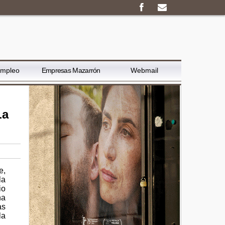
Empleo
Empresas Mazarrón
Webmail
La
e,
la
io
na
as
la