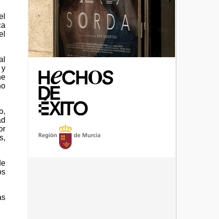
el
ca
el
al
 y
ne
no
o,
ad
or
s,
de
os
as