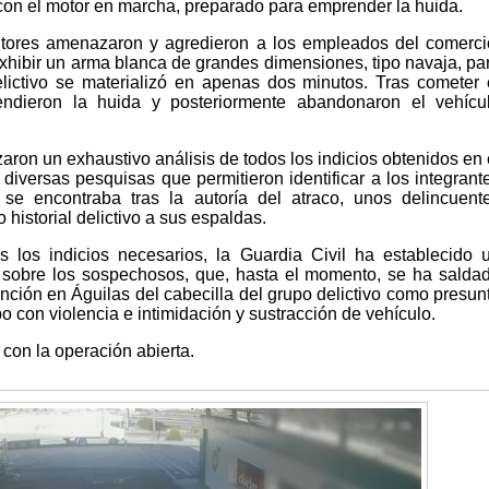
 con el motor en marcha, preparado para emprender la huida.
autores amenazaron y agredieron a los empleados del comerci
exhibir un arma blanca de grandes dimensiones, tipo navaja, pa
elictivo se materializó en apenas dos minutos. Tras cometer 
endieron la huida y posteriormente abandonaron el vehícu
zaron un exhaustivo análisis de todos los indicios obtenidos en 
diversas pesquisas que permitieron identificar a los integrant
 se encontraba tras la autoría del atraco, unos delincuent
 historial delictivo a sus espaldas.
 los indicios necesarios, la Guardia Civil ha establecido 
 sobre los sospechosos, que, hasta el momento, se ha salda
ención en Águilas del cabecilla del grupo delictivo como presun
bo con violencia e intimidación y sustracción de vehículo.
 con la operación abierta.