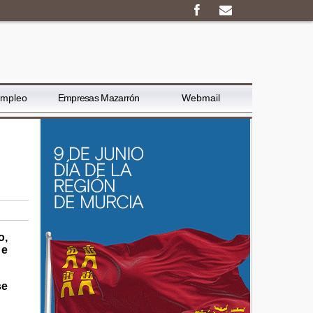
Empleo
Empresas Mazarrón
Webmail
o,
 e
se