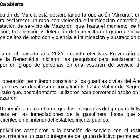
úa abierta
egión de Murcia está desarrollando la operación ‘Almural’, u
ara esclarecer un robo con violencia e intimidación cometido 
tación de servicio de Mazarrón, que, hasta el momento, se 
ción, localización y detención del cabecilla del grupo delictiv
os delitos de robo con violencia e intimidación y sustracción 
ciaron el pasado año 2025, cuando efectivos Prevención 
 la Benemérita iniciaron las pesquisas para esclarecer 
 por un grupo de personas en una estación de servicio d
 operación permitieron constatar a los guardias civiles del Ár
s autores se desplazaron inicialmente hasta Molina de Segur
culo que, posteriormente, utilizaron para cometer el asalto en 
azarrón.
 Benemérita comprobaron que los integrantes del grupo delicti
pera en las inmediaciones de la gasolinera, hasta que 
lientes en el interior del establecimiento público.
dividuos accedieron a la estación de servicio con el rost
s, mientras un cuarto integrante del grupo delictivo permanec