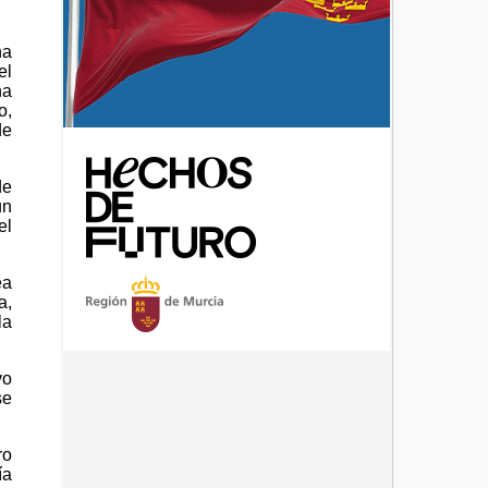
na
el
ha
o,
de
de
un
el
ea
a,
la
vo
se
ro
ía