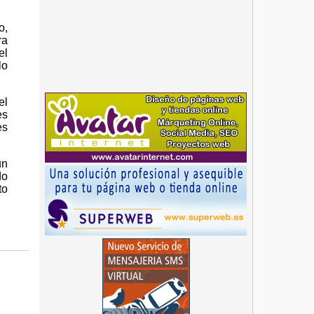
o,
ra
el
lo
el
es
es
un
do
to