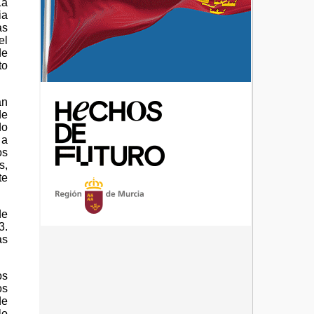
La
ia
as
el
de
to
an
de
do
 a
os
s,
te
de
3.
as
os
os
de
lo