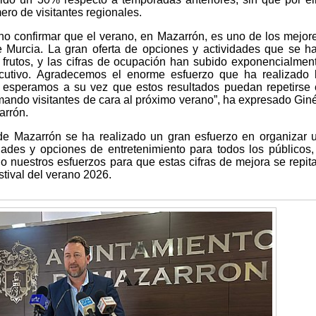
ro de visitantes regionales.
ino confirmar que el verano, en Mazarrón, es uno de los mejor
 Murcia. La gran oferta de opciones y actividades que se h
frutos, y las cifras de ocupación han subido exponencialmen
utivo. Agradecemos el enorme esfuerzo que ha realizado 
y esperamos a su vez que estos resultados puedan repetirse 
mando visitantes de cara al próximo verano”, ha expresado Gin
arrón.
e Mazarrón se ha realizado un gran esfuerzo en organizar 
dades y opciones de entretenimiento para todos los públicos,
 nuestros esfuerzos para que estas cifras de mejora se repit
tival del verano 2026.