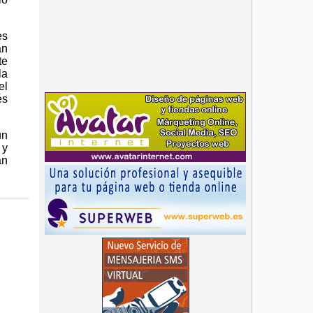
es
an
te
la
el
és
un
 y
an