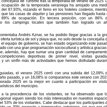
concejalía de Turismo tras la temporada de verano de 2025. 
ocupación de la temporada veraniega ha arrojado una med
del 87,93%, rozando el lleno en los hoteles costeros, mientr
que las casas de alquiler y las pensiones han llegado hasta 
89% de ocupación. En tercera posición, con un 86% 
o los campings locales que también han logrado un al
comentaba Andrés Aznar, se ha podido llegar gracias a la gr
oferta turística de sol y playa que, no solo desde la concejalía 
 el equipo de gobierno, se han estado organizando este pasa
do con una gran programación sociocultural y artística gracias
que, además, hay que sumar una gran cantidad de campament
 competiciones deportivas de primer nivel, visitas guiada
, y un sinfín más de actividades que hemos disfrutado duran
 guiadas, el verano 2025 cerró con una subida del 12,09% 
l año pasado, y un 16,08% si comparamos este verano con 202
porada 2025 en la mejor en cuanto a participación en visit
eísticos del municipio.
 a la procedencia de los visitantes, se ha observado que l
regional siguen siendo los más interesados en nuestros espaci
el 53% de los visitantes. Cabe destacar que los participantes 
ido un 30% respecto a temporadas anteriores, sin que por el