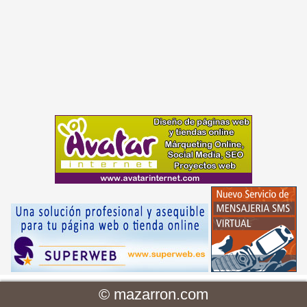
©
mazarron.com