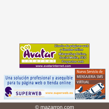
©
mazarron.com