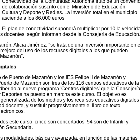
Conectividad de la Comunidad Autónoma fruto de un conveni
de colaboración suscrito con el Ministerio de Educación,
Cultura y Deporte y Red.es. La inversión total en el municipio
asciende a los 86.000 euros.
El plan de conectividad supondrá multiplicar por 10 la velocid
os docentes, según informan desde la Consejería de Educación
rrón, Alicia Jiménez, "se trata de una inversión importante en e
mejora del uso de los recursos digitales a los que pueden
 Mazarrón".
gitales
e Puerto de Mazarrón y los IES Felipe II de Mazarrón y
uerto de Mazarrón son tres de los 116 centros educativos de la
erido al nuevo programa 'Centros digitales' que la Consejerí
 Deportes ha puesto en marcha este curso. El objetivo es
 generalizada de los medios y los recursos educativos digitales
dad docente, y sustituir progresivamente el libro de texto
lectrónicos.
dos este curso, cinco son concertados, 54 son de Infantil y
ón Secundaria.
s modalidades, básica y avanzada, en función de las materias