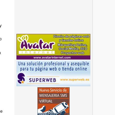
,
,
y
o
n
de