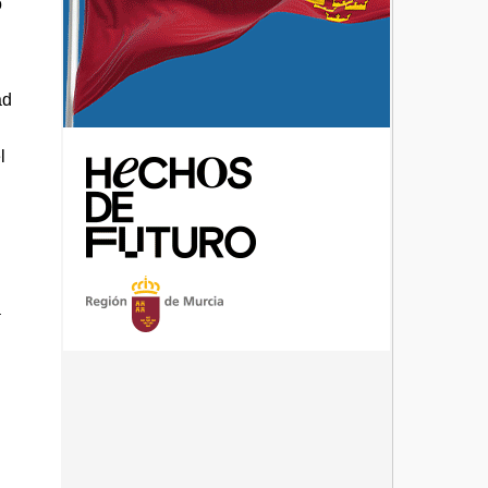
o
ad
.
l
a