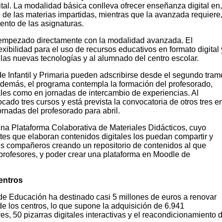
ital. La modalidad básica conlleva ofrecer enseñanza digital en
o de las materias impartidas, mientras que la avanzada requiere
ento de las asignaturas.
 empezado directamente con la modalidad avanzada. El
xibilidad para el uso de recursos educativos en formato digital 
las nuevas tecnologías y al alumnado del centro escolar.
 de Infantil y Primaria pueden adscribirse desde el segundo tram
. Además, el programa contempla la formación del profesorado,
ales como en jornadas de intercambio de experiencias. Al
cado tres cursos y está prevista la convocatoria de otros tres e
rnadas del profesorado para abril.
una Plataforma Colaborativa de Materiales Didácticos, cuyo
tes que elaboran contenidos digitales los puedan compartir y
us compañeros creando un repositorio de contenidos al que
profesores, y poder crear una plataforma en Moodle de
entros
de Educación ha destinado casi 5 millones de euros a renovar
de los centros, lo que supone la adquisición de 6.941
s, 50 pizarras digitales interactivas y el reacondicionamiento 