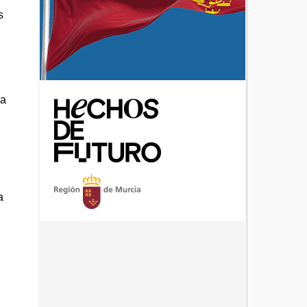
s
da
s
n
a
e