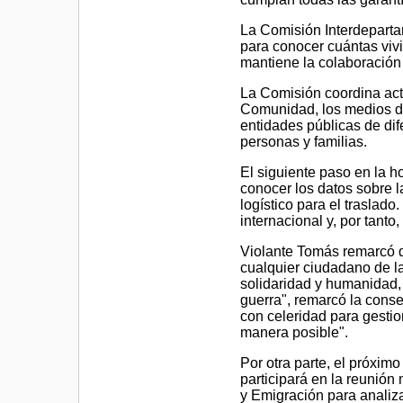
La Comisión Interdepartam
para conocer cuántas viv
mantiene la colaboración
La Comisión coordina actu
Comunidad, los medios de
entidades públicas de dif
personas y familias.
El siguiente paso en la ho
conocer los datos sobre l
logístico para el traslad
internacional y, por tant
Violante Tomás remarcó q
cualquier ciudadano de l
solidaridad y humanidad,
guerra", remarcó la conse
con celeridad para gestio
manera posible".
Por otra parte, el próximo
participará en la reunió
y Emigración para analiza