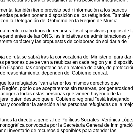
ental también tiene previsto pedir información a los bancos
iendas pueden poner a disposición de los refugiados. También
 con la Delegación del Gobierno en la Región de Murcia.
almente cuatro tipos de recursos: los dispositivos propios de l
pendientes de las ONG, las iniciativas de administraciones y
erente carácter y las propuestas de colaboración solidaria de
ja de ruta se sabrá tras la convocatoria del Ministerio, para dar
as personas que se van a reubicar en cada región y el dispositi
o. En España, las competencias en materia de asilo, de protecció
o, de reasentamiento, dependen del Gobierno central.
ue los refugiados "van a tener los mismos derechos que
a Región, por lo que aceptaremos sin reservas, por generosidad
 acoger a todas estas personas que vienen huyendo de la
jera, quien destacó que el Gobierno regional "está trabajando
nar y coordinar la atención a las personas refugiadas de la mej
 lunes la directora general de Políticas Sociales, Verónica Lópe
n monográfica convocada por la Secretaría General de Inmigraci
r el inventario de recursos disponibles para atender las