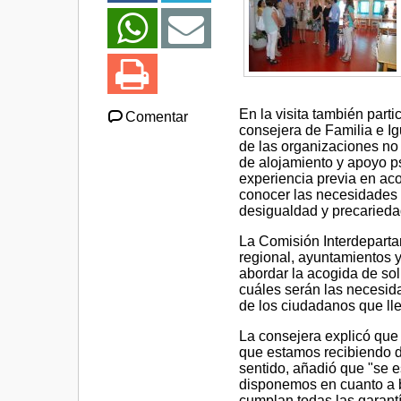
En la visita también par
Comentar
consejera de Familia e I
de las organizaciones no
de alojamiento y apoyo p
experiencia previa en ac
conocer las necesidades 
desigualdad y precarieda
La Comisión Interdeparta
regional, ayuntamientos y
abordar la acogida de soli
cuáles serán las necesida
de los ciudadanos que ll
La consejera explicó qu
que estamos recibiendo d
sentido, añadió que "se 
disponemos en cuanto a b
cumplan todas las garantí