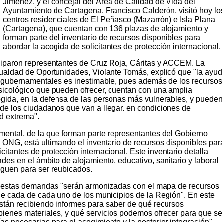
Jiménez, y el concejal del Área de Calidad de Vida del
Ayuntamiento de Cartagena, Francisco Calderón, visitó hoy lo
centros residenciales de El Peñasco (Mazarrón) e Isla Plana
(Cartagena), que cuentan con 136 plazas de alojamiento y
forman parte del inventario de recursos disponibles para
abordar la acogida de solicitantes de protección internacional.
ticiparon representantes de Cruz Roja, Cáritas y ACCEM. La
gualdad de Oportunidades, Violante Tomás, explicó que "la ayu
 gubernamentales es inestimable, pues además de los recurso
sicológico que pueden ofrecer, cuentan con una amplia
ogida, en la defensa de las personas más vulnerables, y puede
de los ciudadanos que van a llegar, en condiciones de
d extrema".
mental, de la que forman parte representantes del Gobierno
 ONG, está ultimando el inventario de recursos disponibles par
citantes de protección internacional. Este inventario detalla
des en el ámbito de alojamiento, educativo, sanitario y laboral
eguen para ser reubicados.
e estas demandas "serán armonizadas con el mapa de recursos
e cada de cada uno de los municipios de la Región". En este
están recibiendo informes para saber de qué recursos
ienes materiales, y qué servicios podemos ofrecer para que s
as necesarias para el acogimiento y la posterior integración".