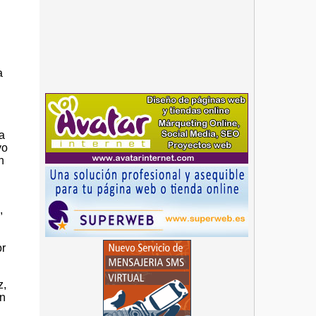
a
 a
vo
n
,
or
z,
ón