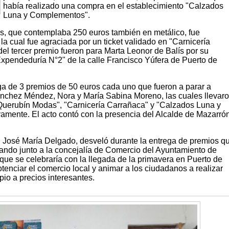
había realizado una compra en el establecimiento "Calzados
Luna y Complementos".
s, que contemplaba 250 euros también en metálico, fue
 la cual fue agraciada por un ticket validado en "Carnicería
el tercer premio fueron para Marta Leonor de Balís por su
Expendeduría N°2" de la calle Francisco Yúfera de Puerto de
ga de 3 premios de 50 euros cada uno que fueron a parar a
chez Méndez, Nora y María Sabina Moreno, las cuales llevar
Querubín Modas", "Carnicería Carrañaca" y "Calzados Luna y
mente. El acto contó con la presencia del Alcalde de Mazarrón
José María Delgado, desveló durante la entrega de premios q
rando junto a la concejalía de Comercio del Ayuntamiento de
 que se celebraría con la llegada de la primavera en Puerto de
otenciar el comercio local y animar a los ciudadanos a realizar
io a precios interesantes.