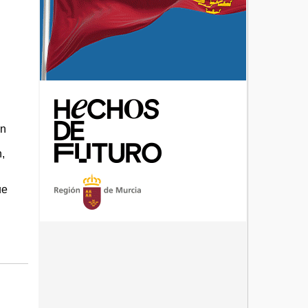
on
,
ue