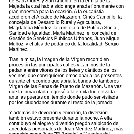
de San Andrés y San Antonio, en la ermita de La
Majada la cual había sido engalanada floralmente con
gran maestría para la ocasión. A la eucaristía
acudieron el Alcalde de Mazarrón, Ginés Campillo, la
concejala de Desarrollo Rural y Agricultura,
Magdalena Méndez, la concejala de Política Social,
Sanidad e Igualdad, María Martínez, el concejal de
Gestión de Servicios Públicos Urbanos, Juan Miguel
Muñoz, y el alcalde pedáneo de la localidad, Sergio
Martínez.
Tras la misa, la imagen de la Virgen recorrió en
procesión las principales calles y caminos de la
pedanía entre vítores de los fieles y cánticos de los
vecinos, que consiguieron emocionar a los presentes
durante el recorrido que abría la banda de tambores
Virgen de las Penas de Puerto de Mazarrón. Una vez
que la Inmaculada regresó a la ermita fue elevada
ante las puertas del templo donde pudo ser visitada
por los ciudadanos durante el resto de la jornada.
Y además de devoción y emoción, la diversión
también estuvo presente durante la noche. A ella
contribuyó el alegre y divertido pregón salpicado de
anécdotas personales de Juan Méndez Martínez, más