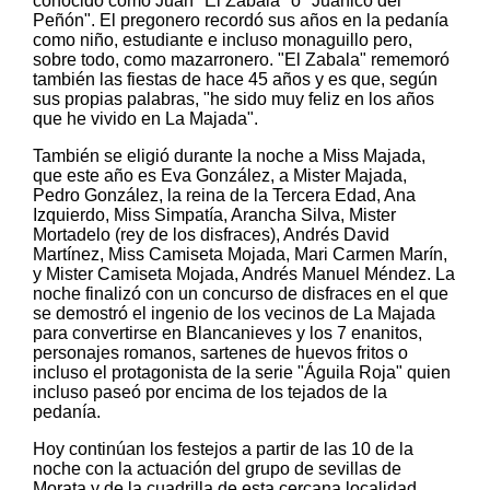
conocido como Juan "El Zabala" o "Juanico del
Peñón". El pregonero recordó sus años en la pedanía
como niño, estudiante e incluso monaguillo pero,
sobre todo, como mazarronero. "El Zabala" rememoró
también las fiestas de hace 45 años y es que, según
sus propias palabras, "he sido muy feliz en los años
que he vivido en La Majada".
También se eligió durante la noche a Miss Majada,
que este año es Eva González, a Mister Majada,
Pedro González, la reina de la Tercera Edad, Ana
Izquierdo, Miss Simpatía, Arancha Silva, Mister
Mortadelo (rey de los disfraces), Andrés David
Martínez, Miss Camiseta Mojada, Mari Carmen Marín,
y Mister Camiseta Mojada, Andrés Manuel Méndez. La
noche finalizó con un concurso de disfraces en el que
se demostró el ingenio de los vecinos de La Majada
para convertirse en Blancanieves y los 7 enanitos,
personajes romanos, sartenes de huevos fritos o
incluso el protagonista de la serie "Águila Roja" quien
incluso paseó por encima de los tejados de la
pedanía.
Hoy continúan los festejos a partir de las 10 de la
noche con la actuación del grupo de sevillas de
Morata y de la cuadrilla de esta cercana localidad