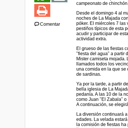
campeonato de chinchón
Desde el domingo 4 al mar
noches de La Majada con 
póker. El miércoles 7 las
Comentar
pestiños típicos de esta 
acudir y participar de es
actividad extra.
El grueso de las fiestas 
"fiesta del agua" a partir
Mister camiseta mojada. L
llamados todos los vecino
una comida en la que se 
de sardinas.
Ya por la tarde, a partir 
bella iglesia de La Majada
pedanía. A las 10 de la 
como Juan "El Zabala" o "
A continuación, se elegir
La diversión continuará a
edades. La velada estará
la comisión de fiestas ha