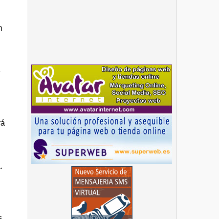
n
e
rá
.
n
s