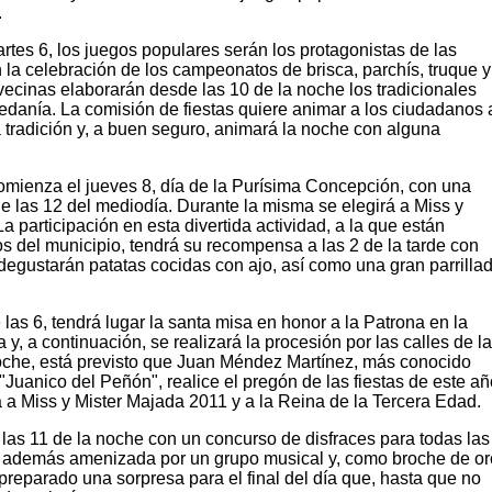
.
tes 6, los juegos populares serán los protagonistas de las
la celebración de los campeonatos de brisca, parchís, truque y
 vecinas elaborarán desde las 10 de la noche los tradicionales
pedanía. La comisión de fiestas quiere animar a los ciudadanos 
ta tradición y, a buen seguro, animará la noche con alguna
comienza el jueves 8, día de la Purísima Concepción, con una
 de las 12 del mediodía. Durante la misma se elegirá a Miss y
a participación en esta divertida actividad, a la que están
s del municipio, tendrá su recompensa a las 2 de la tarde con
degustarán patatas cocidas con ajo, así como una gran parrilla
de las 6, tendrá lugar la santa misa en honor a la Patrona en la
 y, a continuación, se realizará la procesión por las calles de l
noche, está previsto que Juan Méndez Martínez, más conocido
Juanico del Peñón", realice el pregón de las fiestas de este añ
á a Miss y Mister Majada 2011 y a la Reina de la Tercera Edad.
 las 11 de la noche con un concurso de disfraces para todas las
 además amenizada por un grupo musical y, como broche de or
 preparado una sorpresa para el final del día que, hasta que no