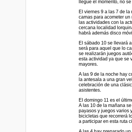
llegue el momento, no se
El viernes 9 a las 7 de l
camas para acometer un n
las actividades con la act
cercana localidad lorqui
habrá además disco móvil
El sábado 10 se llevará a 
será para aquel que lo ca
se realizarán juegos aut
esta actividad ya que se 
mayores.
A las 9 de la noche hay 
la antesala a una gran ve
celebración de una clásic
asistentes.
El domingo 11 es el último
A las 10 de la mañana se
payasos y juegos varios 
bicicletas que recorrerá 
a participar en esta ruta c
A las 4 hay preparado un 