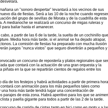
 desvelará.
a mañana un "sonoro despertar" levantará a los vecinos de sus
uevo día de fiestas. Será a las 10 de la noche cuando regrese
uación del grupo de sevillas de Morata y de la cuadrilla de esta
na. A medianoche se realizará un concurso de migas ruleras y
 para bailar hasta el amanecer.
cabo, a partir de las 6 de la tarde, la suelta de un cochinillo qu
pture. Media hora más tarde, si el animal se ha dejado atrapar,
óctonos. La comisión de fiestas ha preparado con mucha ilusión
verán juegos "nunca vistos" que seguro divertirán a pequeños y
convocado un concurso de repostería y platos regionales que se
lada que contará con la actuación de una gran orquesta y la
a piñata en la que se repartirán cientos de regalos entre los
 día de los festejos y habrá actividades a partir de primera hora
 contará con animación para los más pequeños tales como
y una hora más tarde tendrá lugar una concentración de
los parajes de esta zona. Habrá aperitivo para los que se anime
iclista y paella gigante para todos a partir de las 2 de la tarde.
concurso de corrida de cintas tanto en bici como en moto y a la