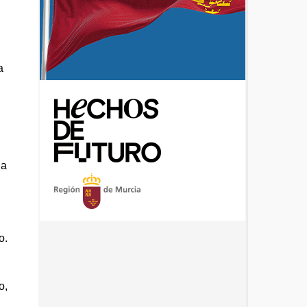
a
da
a
o.
o,