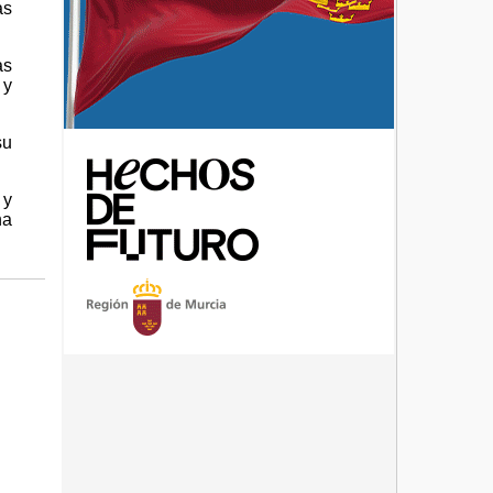
as
as
 y
su
 y
na