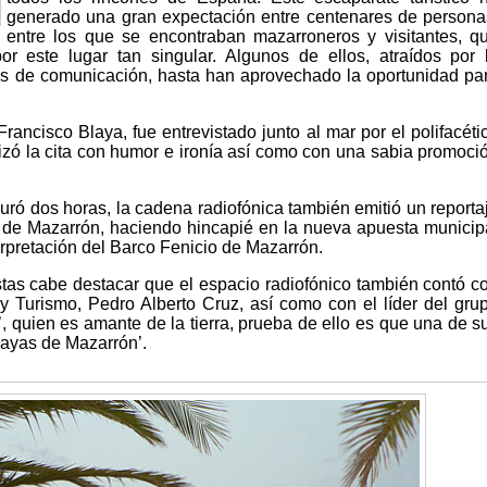
generado una gran expectación entre centenares de persona
entre los que se encontraban mazarroneros y visitantes, q
 este lugar tan singular. Algunos de ellos, atraídos por 
s de comunicación, hasta han aprovechado la oportunidad pa
rancisco Blaya, fue entrevistado junto al mar por el polifacéti
ó la cita con humor e ironía así como con una sabia promoci
uró dos horas, la cadena radiofónica también emitió un reporta
s de Mazarrón, haciendo hincapié en la nueva apuesta municip
erpretación del Barco Fenicio de Mazarrón.
istas cabe destacar que el espacio radiofónico también contó c
y Turismo, Pedro Alberto Cruz, así como con el líder del gru
, quien es amante de la tierra, prueba de ello es que una de s
Playas de Mazarrón’.