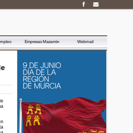
Empleo
Empresas Mazarrón
Webmail
de
de
ma
en
ta
ha