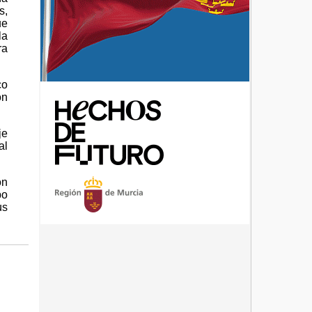
s,
ue
la
ra
co
ón
je
al
on
po
us