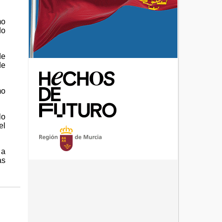
mo
do
de
de
mo
lo
el
 a
as