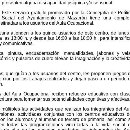
presenten alguna discapacidad psíquica y/o sensorial.
Este servicio gratuito promovido por la Concejalía de Políti
Social del Ayuntamiento de Mazarrón tiene una comple
stinadas a los usuarios del Aula Ocupacional.
aria atienden a los quince usuarios de este centro, de lunes
 las 13:00 h. y desde las 16:00 a las 18:00 h., para intensific
 y comunicativas.
ca, pintura, encuadernación, manualidades, jabones y vel
cómic y pulseras de cuero elevan la imaginación y la creativid
as, que guían a los usuarios del centro, les proponen juegos 
mian por los trabajos realizados y dejan paso a un período 
n.
os del Aula Ocupacional reciben refuerzo educativo con clas
critura para fomentar sus potencialidades cognitivas y afectivas
múltiples las actividades que realizan los integrantes del Au
iones, actividades conjuntas con los centros educativos d
con los alumnos y alumnas de tercero de primaria, así como 
 en todas las programaciones vinculadas a la vida social 
 de ello en las pasadas navidades los integrantes del Au