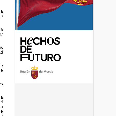
ca
ta
 a
ar
as
ad
de
de
es
.
la
el
su
de
la