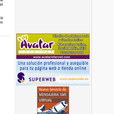
el
la
en