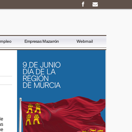
Empleo
Empresas Mazarrón
Webmail
de
as
ue