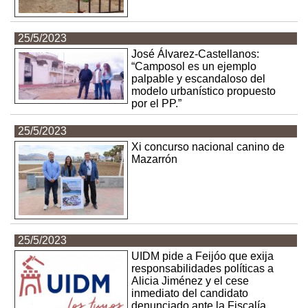
25/5/2023
José Álvarez-Castellanos:
“Camposol es un ejemplo
palpable y escandaloso del
modelo urbanístico propuesto
por el PP.”
25/5/2023
Xi concurso nacional canino de
Mazarrón
25/5/2023
UIDM pide a Feijóo que exija
responsabilidades políticas a
Alicia Jiménez y el cese
inmediato del candidato
denunciado ante la Fiscalía