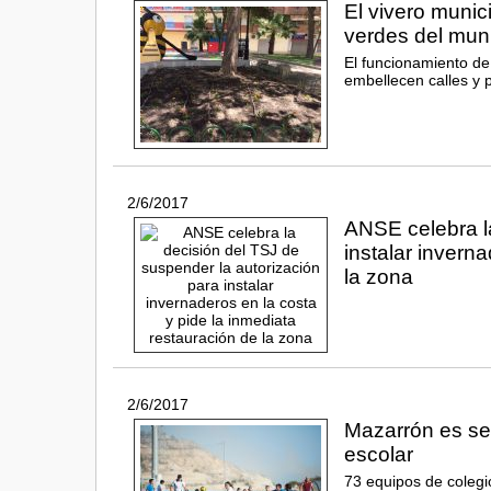
El vivero munic
verdes del muni
El funcionamiento de
embellecen calles y 
2/6/2017
ANSE celebra la
instalar invern
la zona
2/6/2017
Mazarrón es sed
escolar
73 equipos de colegi