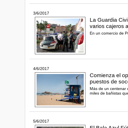
3/6/2017
La Guardia Civi
varios cajeros 
En un comercio de P
4/6/2017
Comienza el ope
puestos de soco
Más de un centenar d
miles de bañistas qu
5/6/2017
El Bala Azul Fú