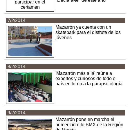
"Declára-te" de este año
7/2/2014
Mazarrón ya cuenta con un
skatepark para el disfrute de los
jóvenes
8/2/2014
'Mazarrón más allá' reúne a
expertos y curiosos de todo el
país en torno a la parapsicología
9/2/2014
Mazarrón pone en marcha el
primer circuito BMX de la Región
de Murcia