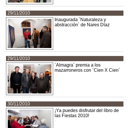
29/11/2010
Inaugurada ´Naturaleza y
abstracción´ de Nares Díaz
29/11/2010
´Almagra´ premia a los
mazarroneros con ´Cien X Cien´
30/11/2010
¡Ya puedes disfrutar del libro de
las Fiestas 2010!