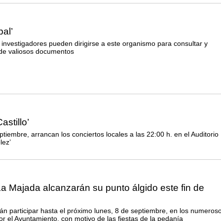
pal’
 investigadores pueden dirigirse a este organismo para consultar y
o de valiosos documentos
astillo’
ptiembre, arrancan los conciertos locales a las 22:00 h. en el Auditorio
lez’
La Majada alcanzarán su punto álgido este fin de
n participar hasta el próximo lunes, 8 de septiembre, en los numeros
r el Ayuntamiento, con motivo de las fiestas de la pedanía