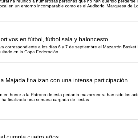
ltural ha reunido a numerosas personas que no han querido perderse l
local en un entorno incomparable como es el Auditorio ‘Marquesa de L
rtivos en fútbol, fútbol sala y baloncesto
iva correspondiente a los días 6 y 7 de septiembre el Mazarrón Basket
sultado en la Copa Federación
La Majada finalizan con una intensa participación
ón en honor a la Patrona de esta pedanía mazarronera han sido los act
e ha finalizado una semana cargada de fiestas
al cumple cuatro años